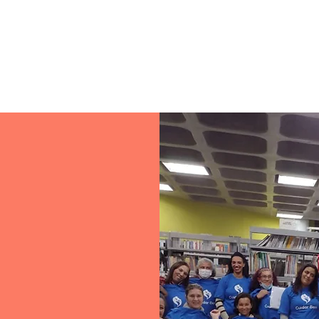
e colaborativa. Nossa metodologia é estruturada em qu
mento dos participantes e garantem um impacto pos
EMOS
TOS