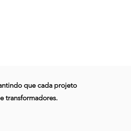
etos e duradouros, realizamos avaliações de
cto contínuas. Estabelecemos indicadores
os desde o início e acompanhamos de perto o
esso das iniciativas, ajustando as estratégias
o necessário. Nosso foco é sempre criar
nças positivas e mensuráveis, assegurando que
jetivos sejam atingidos de maneira eficaz.
rantindo que cada projeto
e transformadores.