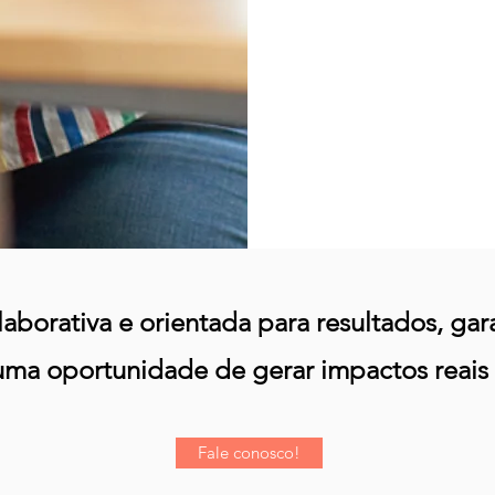
concr
impa
clar
progr
quand
muda
os ob
borativa e orientada para resultados, ga
uma oportunidade de gerar impactos reais 
Fale conosco!