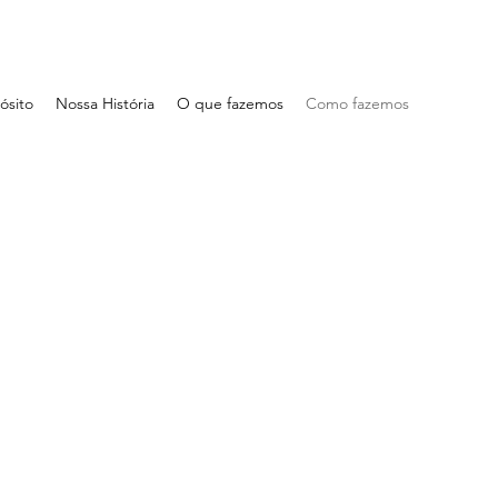
ósito
Nossa História
O que fazemos
Como fazemos
A
 uma abordagem