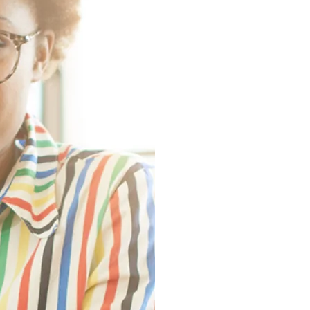
que 
uma a
FO
AP
Acred
após
apoi
comp
intui
proje
por m
conju