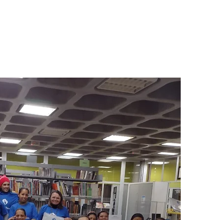
atro etapas que
itivo e duradouro.