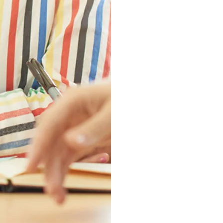
AP
Cien
pode
de a
Dese
custo
prepa
econ
forma
às de
comu
AV
Para 