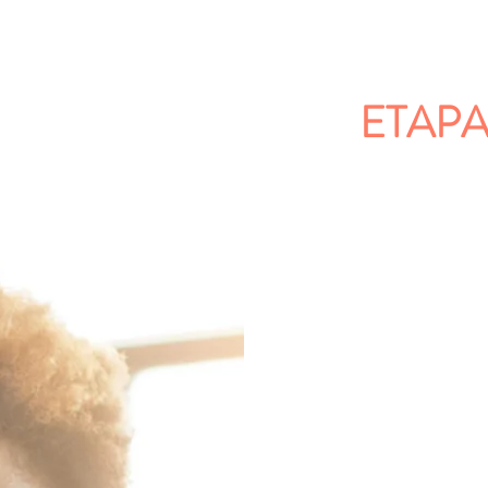
ETAPA
DIA
O pr
cont
estão
diagn
todos
comu
ident