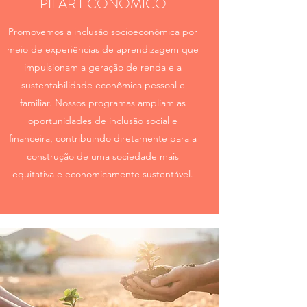
PILAR ECONÔMICO
Promovemos a inclusão socioeconômica por
meio de experiências de aprendizagem que
impulsionam a geração de renda e a
sustentabilidade econômica pessoal e
familiar. Nossos programas ampliam as
oportunidades de inclusão social e
financeira, contribuindo diretamente para a
construção de uma sociedade mais
equitativa e economicamente sustentável.