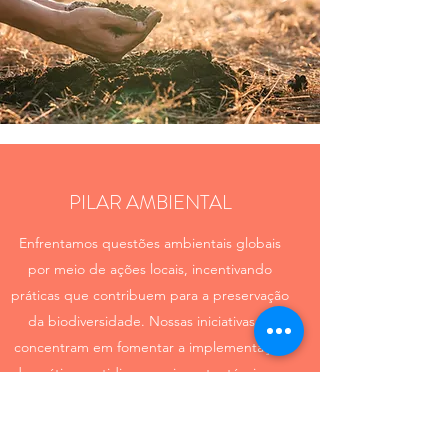
PILAR AMBIENTAL
Enfrentamos questões ambientais globais
por meio de ações locais, incentivando
práticas que contribuem para a preservação
da biodiversidade. Nossas iniciativas se
concentram em fomentar a implementação
de práticas cotidianas mais sustentáveis nas
empresas, comunidades e indivíduos. Dessa
forma, promovemos um impacto positivo