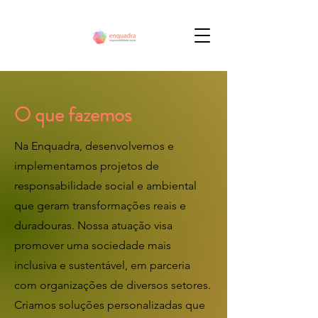
O que fazemos
Na Enquadra, desenvolvemos e
implementamos projetos de
responsabilidade social e ambiental
que geram transformações reais e
duradouras. Nossa atuação visa
promover uma sociedade mais
inclusiva e sustentável, em parceria
com organizações de diversos setores.
Criamos soluções personalizadas que