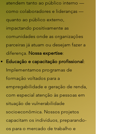
atendem tanto ao público interno —
como colaboradores e lideranças —
quanto ao público externo,
impactando positivamente as
comunidades onde as organizações
parceiras já atuam ou desejam fazer a
diferença.
Nossa expertise
:
Educação e capacitação profissional
:
Implementamos programas de
formação voltados para a
empregabilidade e geração de renda,
com especial atenção às pessoas em
situação de vulnerabilidade
socioeconômica. Nossos projetos
capacitam os indivíduos, preparando-
os para o mercado de trabalho e